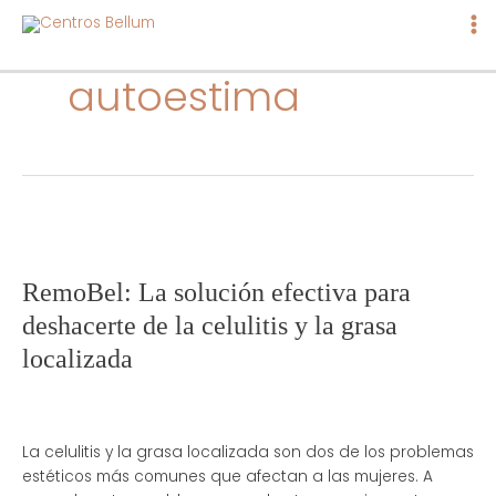
Ma
Me
autoestima
RemoBel:
RemoBel: La solución efectiva para
La
deshacerte de la celulitis y la grasa
solución
localizada
efectiva
para
deshacerte
de
La celulitis y la grasa localizada son dos de los problemas
la
estéticos más comunes que afectan a las mujeres. A
celulitis