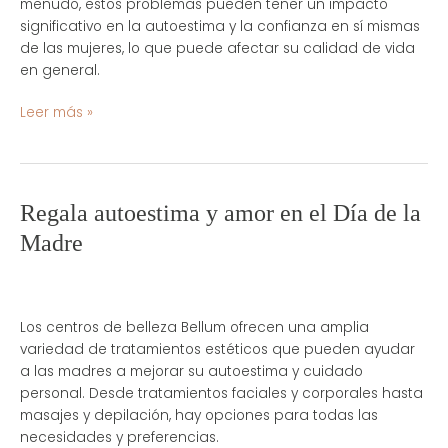
menudo, estos problemas pueden tener un impacto
y
significativo en la autoestima y la confianza en sí mismas
la
de las mujeres, lo que puede afectar su calidad de vida
grasa
en general.
localizada
Leer más »
Regala
Regala autoestima y amor en el Día de la
autoestima
Madre
y
amor
en
el
Los centros de belleza Bellum ofrecen una amplia
Día
variedad de tratamientos estéticos que pueden ayudar
de
a las madres a mejorar su autoestima y cuidado
la
personal. Desde tratamientos faciales y corporales hasta
Madre
masajes y depilación, hay opciones para todas las
necesidades y preferencias.