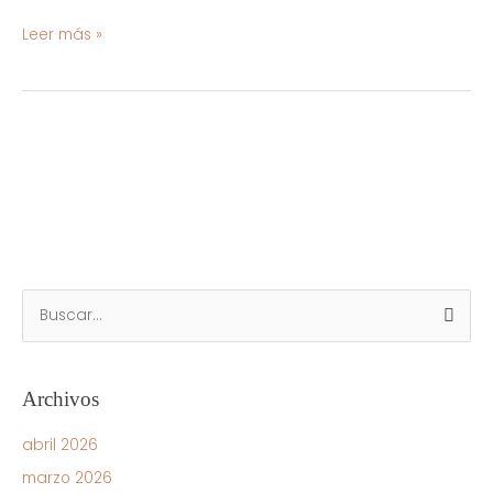
Leer más »
B
u
s
Archivos
c
a
abril 2026
r
marzo 2026