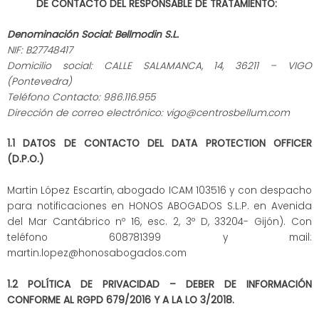
DE CONTACTO DEL RESPONSABLE DE TRATAMIENTO:
Denominación Social: Bellmodin S.L.
NIF: B27748417
Domicilio social: CALLE SALAMANCA, 14, 36211 – VIGO
(Pontevedra)
Teléfono Contacto: 986.116.955
Dirección de correo electrónico: vigo@centrosbellum.com
1.1 DATOS DE CONTACTO DEL DATA PROTECTION OFFICER
(D.P.O.)
Martin López Escartín, abogado ICAM 103516 y con despacho
para notificaciones en HONOS ABOGADOS S.L.P. en Avenida
del Mar Cantábrico nº 16, esc. 2, 3º D, 33204- Gijón). Con
teléfono 608781399 y mail:
martin.lopez@honosabogados.com
1.2 POLÍTICA DE PRIVACIDAD – DEBER DE INFORMACIÓN
CONFORME AL RGPD 679/2016 Y A LA LO 3/2018.