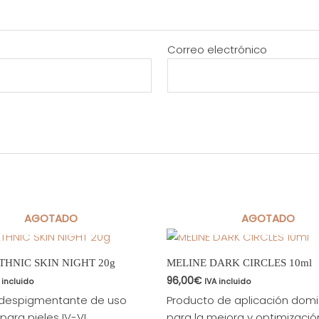
Correo electrónico
AGOTADO
AGOTADO
THNIC SKIN NIGHT 20g
MELINE DARK CIRCLES 10ml
96,00
€
 incluido
IVA incluido
 despigmentante de uso
Producto de aplicación domic
para pieles IV-VI.
para la mejora y optimizació