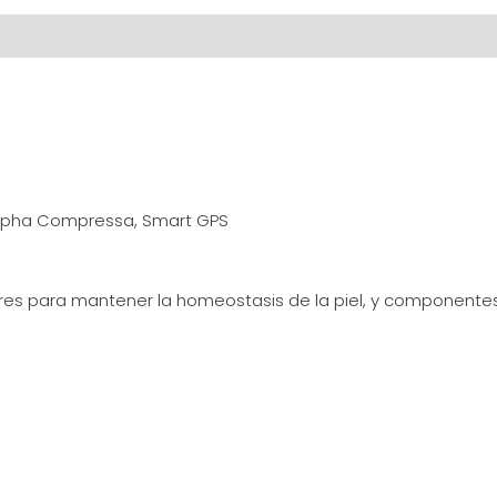
s (0)
morpha Compressa, Smart GPS
 para mantener la homeostasis de la piel, y componentes N