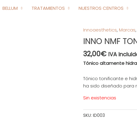
BELLUM
TRATAMIENTOS
NUESTROS CENTROS
Innoaesthetics
,
Marcas
INNO NMF TON
32,00
€
IVA incluid
Tónico altamente hidr
Tónico tonificante e hid
ha sido diseñado para re
Sin existencias
SKU:
ID003