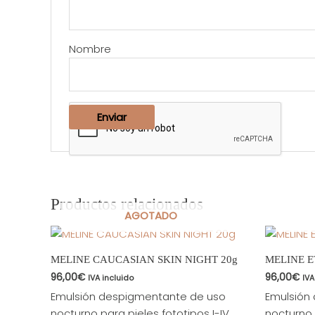
Nombre
Productos relacionados
AGOTADO
MELINE CAUCASIAN SKIN NIGHT 20g
MELINE E
96,00
€
96,00
€
IVA incluido
IVA
Emulsión despigmentante de uso
Emulsión
nocturno para pieles fototipos I-IV.
nocturno 