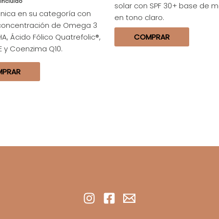
 incluido
solar con SPF 30+ base de ma
nica en su categoría con
en tono claro.
oncentración de Omega 3
COMPRAR
HA, Ácido Fólico Quatrefolic®,
E y Coenzima Q10.
MPRAR