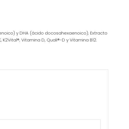
enoico) y DHA (ácido docosahexaenoico); Extracto
K, K2Vital®; Vitamina D, Quali®-D y Vitamina B12.