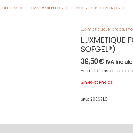
BELLUM
TRATAMIENTOS
NUESTROS CENTROS
Luxmetique
,
Marcas
,
Pr
LUXMETIQUE 
SOFGEL®)
39,50
€
IVA inclui
Fórmula Unisex creada p
Sin existencias
SKU:
203671.0