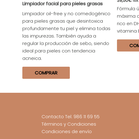
39,50
€
IVA
Limpiador facial para pieles grasas
Fórmula ú
Limpiador oil-free y no comedogénico
máxima c
para pieles grasas que desintoxica
rico en D
profundamente tu piel y elimina todas
vitamina 
las impurezas. También ayuda a
regular la producción de sebo, siendo
CO
ideal para pieles con tendencia
acneica.
COMPRAR
Contacto Tel: 986 11 69 55
Términos y Condiciones
Condiciones de envío