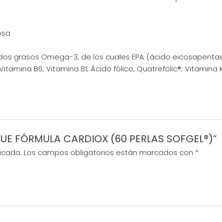
osa
idos grasos Omega-3, de los cuales EPA (ácido eicosapenta
 Vitamina B6; Vitamina B1; Ácido fólico, Quatrefolic®; Vitamina 
IQUE FÓRMULA CARDIOX (60 PERLAS SOFGEL®)”
icada.
Los campos obligatorios están marcados con
*