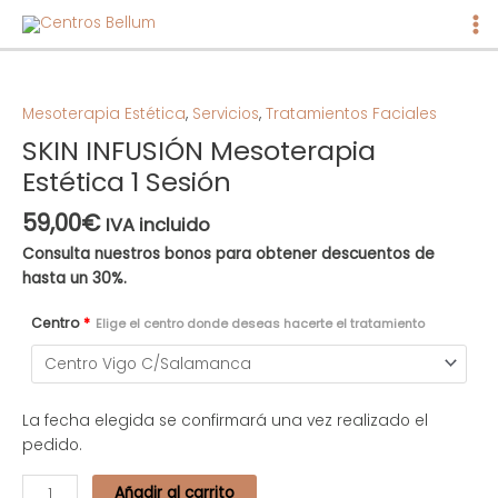
Ma
Me
SKIN
INFUSIÓN
Mesoterapia
Mesoterapia Estética
,
Servicios
,
Tratamientos Faciales
Estética
SKIN INFUSIÓN Mesoterapia
1
Estética 1 Sesión
Sesión
cantidad
59,00
€
IVA incluido
Consulta nuestros bonos para obtener descuentos de
hasta un 30%.
Centro
*
Elige el centro donde deseas hacerte el tratamiento
La fecha elegida se confirmará una vez realizado el
pedido.
Añadir al carrito