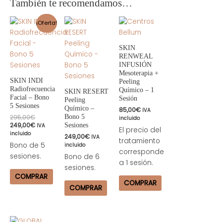
También te recomendamos…
El
El
¡Oferta!
precio
precio
original
actual
era:
es:
SKIN
295,00€.
249,00€.
RENWEAL
INFUSIÓN
Mesoterapia +
SKIN INDI
Peeling
Radiofrecuencia
Químico – 1
SKIN RESERT
Facial – Bono
Sesión
Peeling
5 Sesiones
Químico –
85,00
€
IVA
295,00
€
Bono 5
incluido
249,00
€
Sesiones
IVA
El precio del
incluido
249,00
€
IVA
tratamiento
Bono de 5
incluido
corresponde
sesiones.
Bono de 6
a 1 sesión.
sesiones.
COMPRAR
COMPRAR
COMPRAR