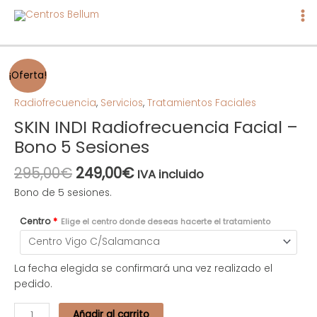
Ma
Me
El
El
SKIN
¡Oferta!
precio
precio
INDI
original
actual
Radiofrecuencia
Radiofrecuencia
,
Servicios
,
Tratamientos Faciales
era:
es:
Facial
SKIN INDI Radiofrecuencia Facial –
295,00€.
249,00€.
-
Bono 5 Sesiones
Bono
5
295,00
€
249,00
€
IVA incluido
Sesiones
Bono de 5 sesiones.
cantidad
Centro
*
Elige el centro donde deseas hacerte el tratamiento
La fecha elegida se confirmará una vez realizado el
pedido.
Añadir al carrito