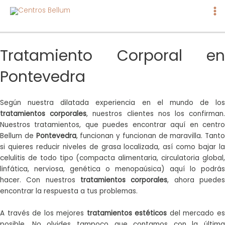
Ma
Me
Tratamiento Corporal en
Pontevedra
Según nuestra dilatada experiencia en el mundo de los
tratamientos corporales
, nuestros clientes nos los confirman
Nuestros tratamientos, que puedes encontrar aquí en centro
Bellum de
Pontevedra
, funcionan y funcionan de maravilla. Tanto
si quieres reducir niveles de grasa localizada, así como bajar la
celulitis de todo tipo (compacta alimentaria, circulatoria global,
linfática, nerviosa, genética o menopaúsica) aquí lo podrás
hacer. Con nuestros
tratamientos corporales
, ahora puede
encontrar la respuesta a tus problemas.
A través de los mejores
tratamientos estéticos
del mercado e
posible. No olvides tampoco que contamos con la última