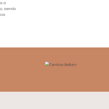
da a
o, siendo
cia