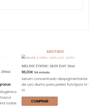
AGOTADO
MELINE ETHNIC SKIN DAY 30ml
r 200ml
96,00
€
IVA incluido
Serum concentrado despigmentante
 grasas
de uso diurno para pieles fototipos IV-
VI.
edogénico
ntoxica
COMPRAR
mina todas