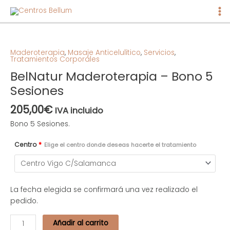
Ma
Me
BelNatur
Maderoterapia
-
Maderoterapia
,
Masaje Anticelulítico
,
Servicios
,
Tratamientos Corporales
Bono
BelNatur Maderoterapia – Bono 5
5
Sesiones
Sesiones
cantidad
205,00
€
IVA incluido
Bono 5 Sesiones.
Centro
*
Elige el centro donde deseas hacerte el tratamiento
La fecha elegida se confirmará una vez realizado el
pedido.
Añadir al carrito