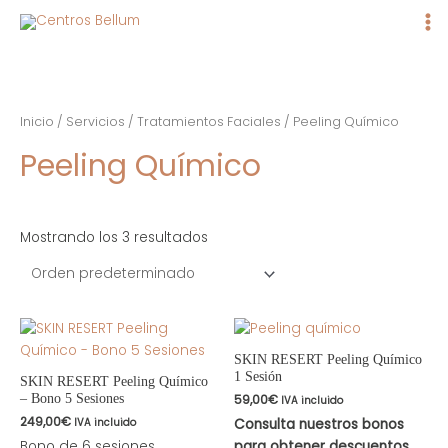
Ma
Me
Inicio
/
Servicios
/
Tratamientos Faciales
/ Peeling Químico
Peeling Químico
Mostrando los 3 resultados
SKIN RESERT Peeling Químico
1 Sesión
SKIN RESERT Peeling Químico
59,00
€
– Bono 5 Sesiones
IVA incluido
249,00
€
Consulta nuestros bonos
IVA incluido
Bono de 6 sesiones.
para obtener descuentos