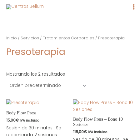
Ma
Me
Inicio
/
Servicios
/
Tratamientos Corporales
/ Presoterapia
Presoterapia
Mostrando los 2 resultados
Body Flow Press
Body Flow Press – Bono 10
15,00
€
IVA incluido
Sesiones
Sesión de 30 minutos . Se
115,00
€
IVA incluido
recomienda 2 sesiones
Sesión de 30 minutos . Se